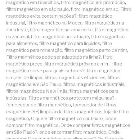
magnético em Guarulhos
,
filtro magnético em promoção
,
filtro magnético em são paulo
,
filtro magnético em sp
,
Filtro
magnético evita contaminações?
,
filtro magnético
industrial
,
filtro magnético na Mooca
,
filtro magnético na
zona leste
,
filtro magnético na zona norte
,
filtro magnético
na zona sul
,
filtro magnético no Tatuapé
,
filtro magnético
para alimentos
,
filtro magnético para líquidos
,
filtro
magnético para mineração
,
filtro magnético perto de mim
,
Filtro magnético pode ser adaptado na linha?
,
filtro
magnético preço
,
filtro magnético próximo a mim
,
Filtro
magnético serve para quais setores?
,
filtro magnético
simples de limpar
,
filtros magnéticos eficientes
,
filtros
magnéticos em São Paulo
,
filtros magnéticos industriais
,
filtros magnéticos New Ímãs
,
filtros magnéticos para
indústrias
,
Filtros magnéticos protegem máquinas?
,
fornecedor de filtro magnético
,
fornecedor de filtros
magnéticos SP
,
limpeza de filtros magnéticos
,
loja de filtro
magnético
,
O que é filtro magnético contínuo?
,
onde
comprar filtro magnético
,
Onde comprar filtros magnéticos
em São Paulo?
,
onde encontrar filtro magnético
,
Onde
encontrar filtro magnético para alimentos?
,
Os filtros da