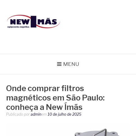
Pular
para
o
conteúdo
BLOG NEW IMÃS
MENU
Onde comprar filtros
magnéticos em São Paulo:
conheça a New Ímãs
Publicado por
admin
em
10 de julho de 2025