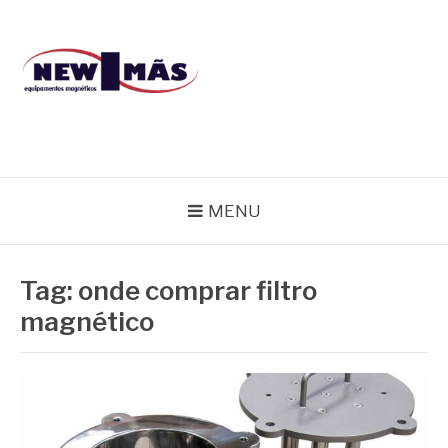
Pular
para
o
conteúdo
BLOG NEW IMÃS
MENU
Tag:
onde comprar filtro
magnético