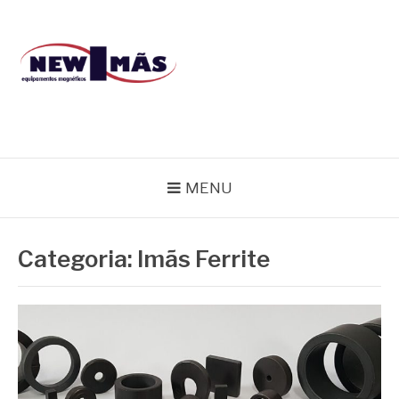
Pular
para
o
conteúdo
BLOG NEW IMÃS
MENU
Categoria:
Imãs Ferrite