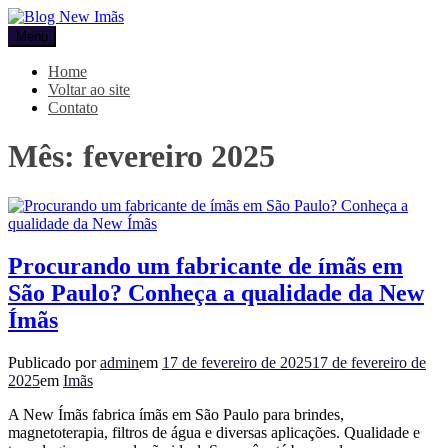
Pular
para
Menu
Blog New Imãs
o
conteúdo
Home
Voltar ao site
Contato
Mês:
fevereiro 2025
Procurando um fabricante de ímãs em
São Paulo? Conheça a qualidade da New
Ímãs
Publicado por
admin
em
17 de fevereiro de 2025
17 de fevereiro de
2025
em
Imãs
A New Ímãs fabrica ímãs em São Paulo para brindes,
magnetoterapia, filtros de água e diversas aplicações. Qualidade e