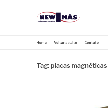
Pular
para
o
conteúdo
BLOG NEW IM
Home
Voltar ao site
Contato
Tag:
placas magnéticas 