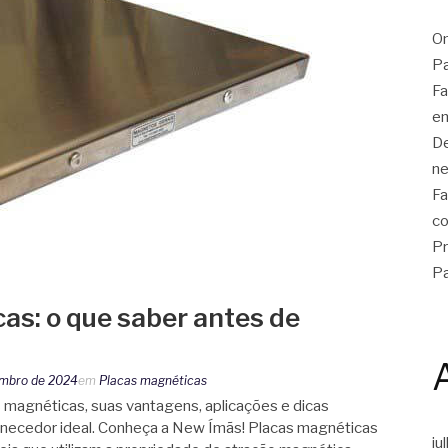
On
Pa
Fa
em
De
ne
Fa
co
Pr
Pa
as: o que saber antes de
embro de 2024
em
Placas magnéticas
 magnéticas, suas vantagens, aplicações e dicas
ornecedor ideal. Conheça a New Ímãs! Placas magnéticas
ju