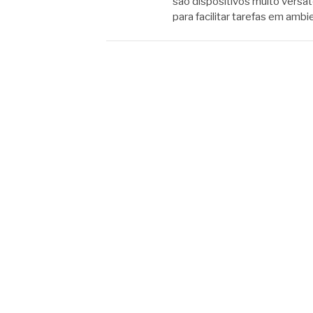
são dispositivos muito versát
para facilitar tarefas em ambi