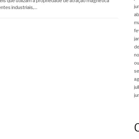
eis que utilizam a propriedade de atração magnética
ju
entes industriais,…
ab
m
fe
ja
d
n
ou
s
a
ju
ju