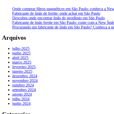
Onde comprar filtros magnéticos em São Paulo: conheça a Ne
Fabricante de ímãs de ferrite: onde achar em São Paulo
Descubra onde encontrar ímãs de neodímio em São Paulo
Fabricante de ímãs ferrite em São Paulo: conte com a New Ímã
Procurando um fabricante de ímãs em São Paulo? Conheça a q
Arquivos
julho 2025
junho 2025
abril 2025
março 2025
fevereiro 2025
janeiro 2025
dezembro 2024
novembro 2024
outubro 2024
setembro 2024
agosto 2024
julho 2024
junho 2024