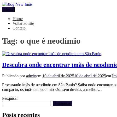
Pular
para
Menu
Blog New Imãs
o
conteúdo
Home
Voltar ao site
Contato
Tag:
o que é neodímio
Descubra onde encontrar ímãs de neodími
Publicado por
admin
em
10 de abril de 2025
10 de abril de 2025
em
Ím
Procurando ímãs de neodímio em São Paulo? Saiba onde encontrar os m
compacto, os ímãs de neodímio são, sem dúvida, a melhor…
Pesquisar
Pesquisar
Posts recentes