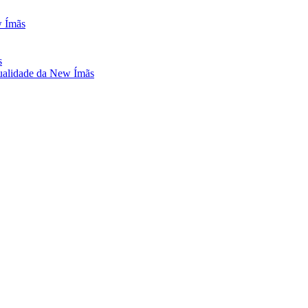
w Ímãs
s
ualidade da New Ímãs