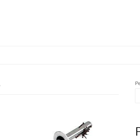
ÃS
o
Pe