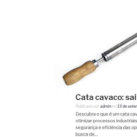
Cata cavaco: sai
Publicado por
admin
em
13 de sete
Descubra o que é um cata ca
otimizar processos industriai
segurança e eficiência das o
busca de…