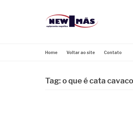
Pular
para
o
conteúdo
BLOG NEW IM
Home
Voltar ao site
Contato
Tag:
o que é cata cavac