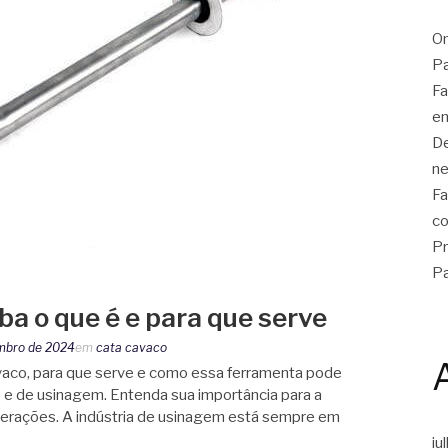
On
Pa
Fa
em
De
ne
Fa
co
Pr
Pa
ba o que é e para que serve
mbro de 2024
em
cata cavaco
vaco, para que serve e como essa ferramenta pode
s e de usinagem. Entenda sua importância para a
perações. A indústria de usinagem está sempre em
ju