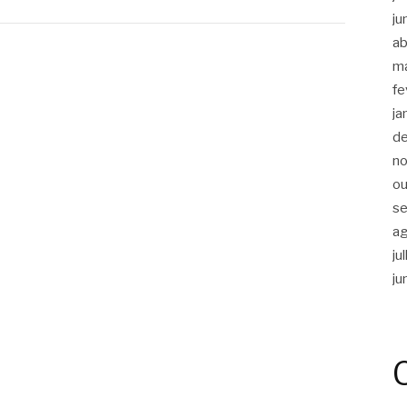
ju
ab
m
fe
ja
d
n
ou
s
a
ju
ju