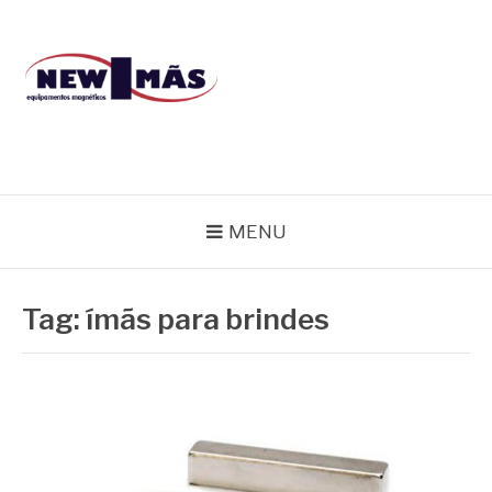
Pular
para
o
conteúdo
BLOG NEW IMÃS
MENU
Tag:
ímãs para brindes