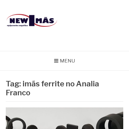
Pular
para
o
conteúdo
BLOG NEW IMÃS
MENU
Tag:
imãs ferrite no Analia
Franco