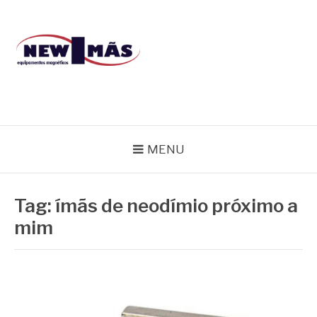
Pular
para
o
conteúdo
BLOG NEW IMÃS
MENU
Tag:
ímãs de neodímio próximo a
mim