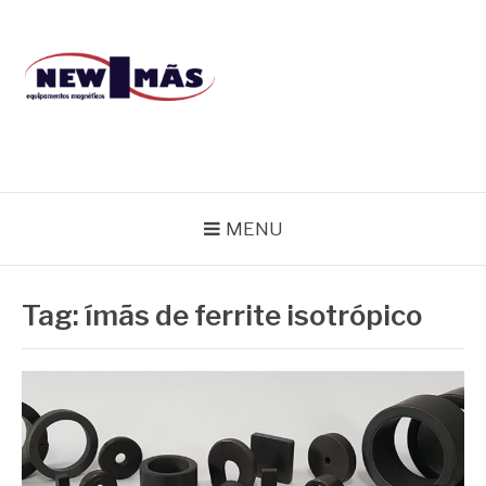
Pular
para
o
conteúdo
BLOG NEW IMÃS
MENU
Tag:
ímãs de ferrite isotrópico