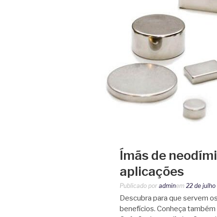
Ímãs de neodímio
aplicações
Publicado por
admin
em
22 de julh
Descubra para que servem os 
benefícios. Conheça também 