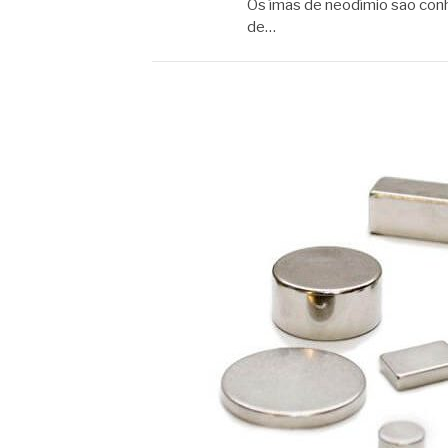
Os ímãs de neodímio são conh
de…