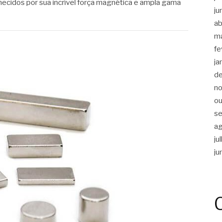
ecidos por sua incrível força magnética e ampla gama
ju
ab
m
fe
ja
d
n
ou
s
a
ju
ju