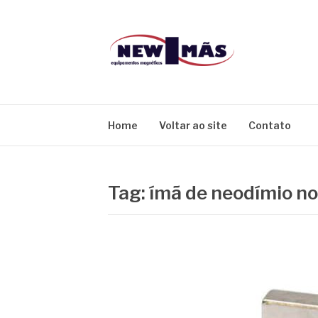
Pular
para
o
conteúdo
BLOG NEW IM
Home
Voltar ao site
Contato
Tag:
ímã de neodímio no