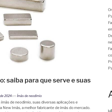
On
Pa
Fa
em
De
ne
Fa
co
Pr
Pa
: saiba para que serve e suas
o de 2024
em
Ímãs de neodímio
ímãs de neodímio, suas diversas aplicações e
a New Imãs, a melhor fabricante de ímãs do mercado.
ju