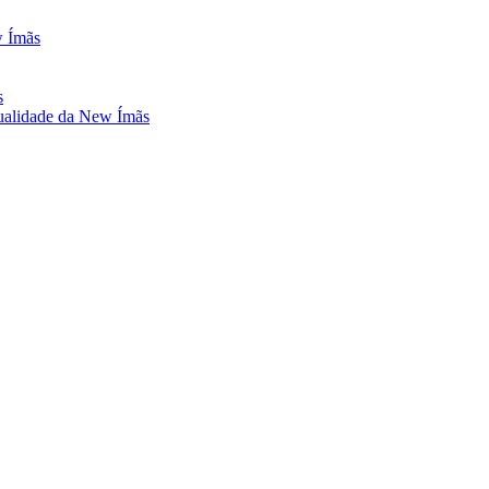
w Ímãs
s
ualidade da New Ímãs