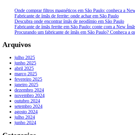
Onde comprar filtros magnéticos em São Paulo: conheça a Ne
Fabricante de ímãs de ferrite: onde achar em São Paulo
Descubra onde encontrar ímãs de neodímio em São Paulo
Fabricante de ímãs ferrite em São Paulo: conte com a New Ímã
Procurando um fabricante de ímãs em São Paulo? Conheça a q
Arquivos
julho 2025
junho 2025
abril 2025
março 2025
fevereiro 2025
janeiro 2025
dezembro 2024
novembro 2024
outubro 2024
setembro 2024
agosto 2024
julho 2024
junho 2024