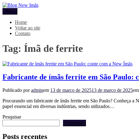
Pular
para
Menu
Blog New Imãs
o
conteúdo
Home
Voltar ao site
Contato
Tag:
Ímã de ferrite
Fabricante de ímãs ferrite em São Paulo:
Publicado por
admin
em
13 de março de 2025
13 de março de 2025
e
Procurando um fabricante de ímãs ferrite em São Paulo? Conheça a Ne
papel essencial em diversas indústrias, sendo utilizados…
Pesquisar
Pesquisar
Posts recentes