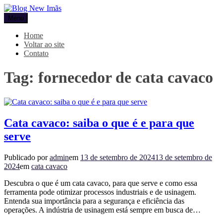
Pular
para
Menu
Blog New Imãs
o
conteúdo
Home
Voltar ao site
Contato
Tag:
fornecedor de cata cavaco
Cata cavaco: saiba o que é e para que
serve
Publicado por
admin
em
13 de setembro de 2024
13 de setembro de
2024
em
cata cavaco
Descubra o que é um cata cavaco, para que serve e como essa
ferramenta pode otimizar processos industriais e de usinagem.
Entenda sua importância para a segurança e eficiência das
operações. A indústria de usinagem está sempre em busca de…