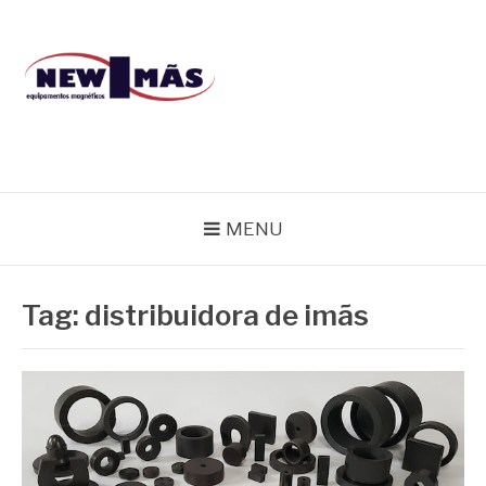
Pular
para
o
conteúdo
BLOG NEW IMÃS
MENU
Tag:
distribuidora de imãs