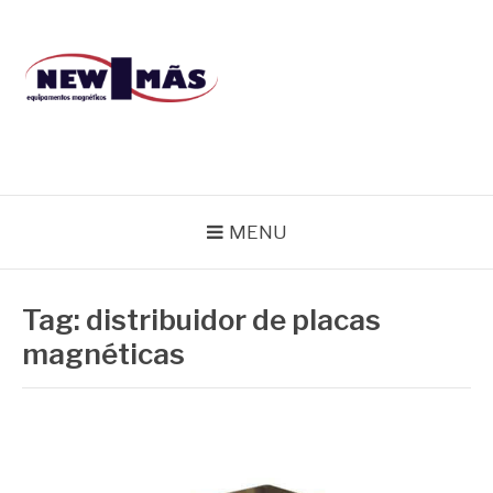
Pular
para
o
conteúdo
BLOG NEW IMÃS
MENU
Tag:
distribuidor de placas
magnéticas