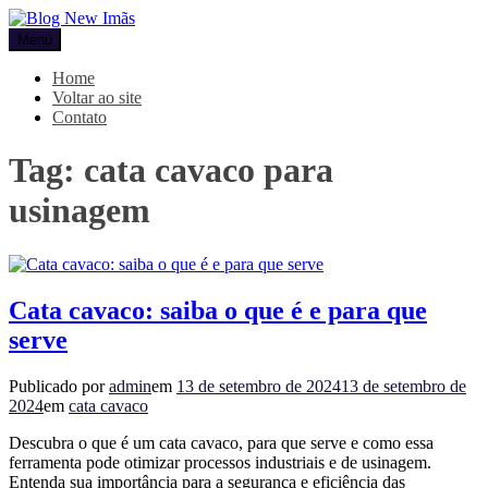
Pular
para
Menu
Blog New Imãs
o
conteúdo
Home
Voltar ao site
Contato
Tag:
cata cavaco para
usinagem
Cata cavaco: saiba o que é e para que
serve
Publicado por
admin
em
13 de setembro de 2024
13 de setembro de
2024
em
cata cavaco
Descubra o que é um cata cavaco, para que serve e como essa
ferramenta pode otimizar processos industriais e de usinagem.
Entenda sua importância para a segurança e eficiência das