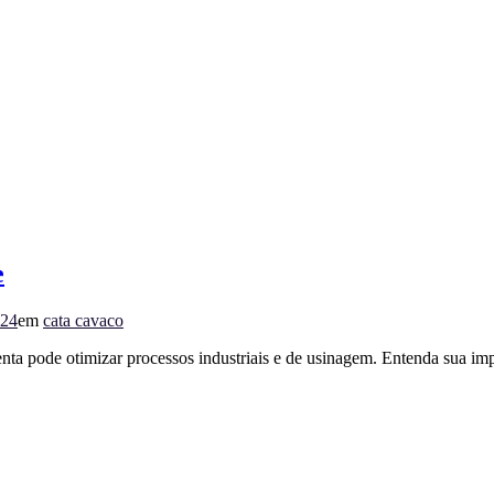
e
024
em
cata cavaco
ta pode otimizar processos industriais e de usinagem. Entenda sua impo