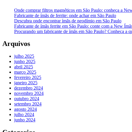
Onde comprar filtros magnéticos em São Paulo: conheça a Ne
Fabricante de ímãs de ferrite: onde achar em São Paulo
Descubra onde encontrar ímãs de neodímio em São Paulo
Fabricante de ímãs ferrite em São Paulo: conte com a New Ímã
Procurando um fabricante de ímãs em São Paulo? Conheça a q
Arquivos
julho 2025
junho 2025
abril 2025
março 2025
fevereiro 2025
janeiro 2025
dezembro 2024
novembro 2024
outubro 2024
setembro 2024
agosto 2024
julho 2024
junho 2024