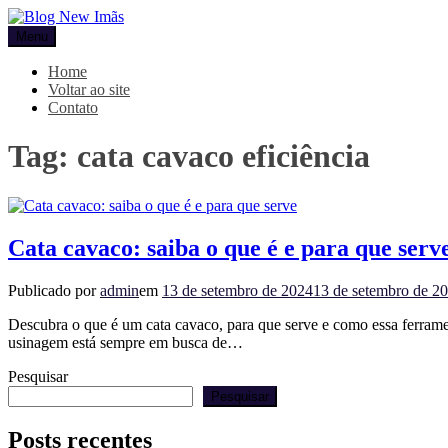
Pular
para
Menu
Blog New Imãs
o
conteúdo
Home
Voltar ao site
Contato
Tag:
cata cavaco eficiência
Cata cavaco: saiba o que é e para que serv
Publicado por
admin
em
13 de setembro de 2024
13 de setembro de 2
Descubra o que é um cata cavaco, para que serve e como essa ferramen
usinagem está sempre em busca de…
Pesquisar
Pesquisar
Posts recentes