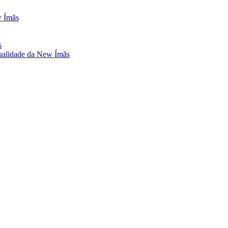
w Ímãs
s
ualidade da New Ímãs