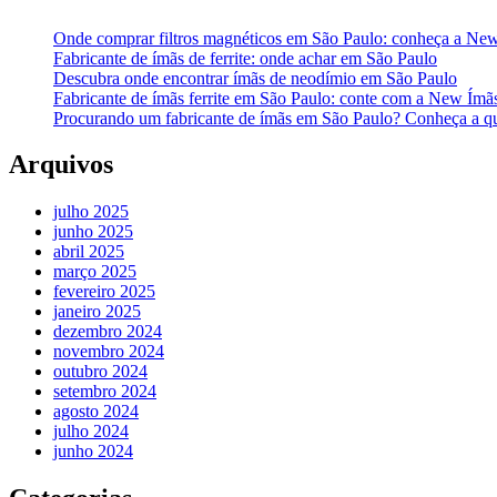
Onde comprar filtros magnéticos em São Paulo: conheça a Ne
Fabricante de ímãs de ferrite: onde achar em São Paulo
Descubra onde encontrar ímãs de neodímio em São Paulo
Fabricante de ímãs ferrite em São Paulo: conte com a New Ímã
Procurando um fabricante de ímãs em São Paulo? Conheça a q
Arquivos
julho 2025
junho 2025
abril 2025
março 2025
fevereiro 2025
janeiro 2025
dezembro 2024
novembro 2024
outubro 2024
setembro 2024
agosto 2024
julho 2024
junho 2024