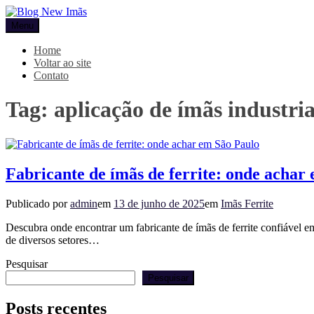
Pular
para
Menu
Blog New Imãs
o
conteúdo
Home
Voltar ao site
Contato
Tag:
aplicação de ímãs industria
Fabricante de ímãs de ferrite: onde achar
Publicado por
admin
em
13 de junho de 2025
em
Imãs Ferrite
Descubra onde encontrar um fabricante de ímãs de ferrite confiável em 
de diversos setores…
Pesquisar
Pesquisar
Posts recentes