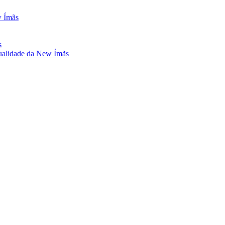
w Ímãs
s
ualidade da New Ímãs